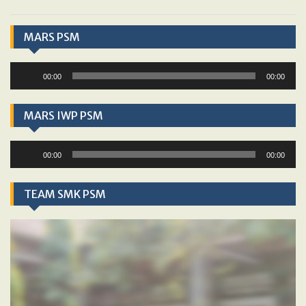
MARS PSM
Audio
00:00
00:00
Player
MARS IWP PSM
Audio
00:00
00:00
Player
TEAM SMK PSM
Video
Player