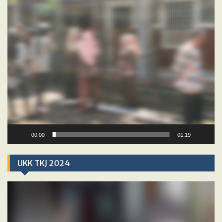
00:00
01:19
UKK TKJ 2024
Video
Player