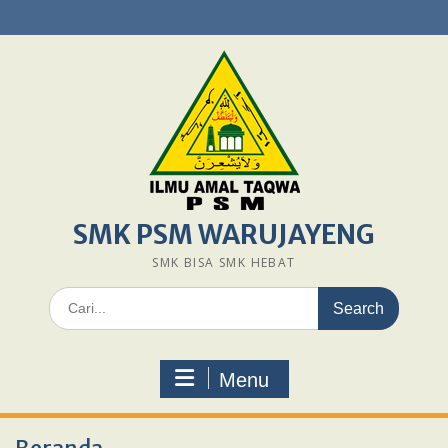
Skip
to
content
SMK PSM WARUJAYENG
SMK BISA SMK HEBAT
Search
for:
Menu