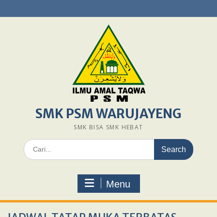
Skip
to
content
SMK PSM WARUJAYENG
SMK BISA SMK HEBAT
Search
for:
Menu