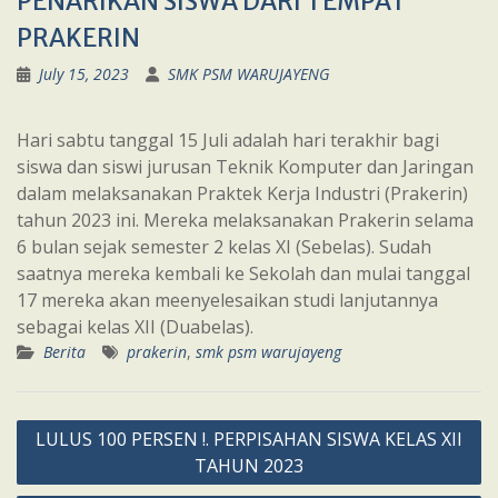
PENARIKAN SISWA DARI TEMPAT
PRAKERIN
July 15, 2023
SMK PSM WARUJAYENG
Hari sabtu tanggal 15 Juli adalah hari terakhir bagi
siswa dan siswi jurusan Teknik Komputer dan Jaringan
dalam melaksanakan Praktek Kerja Industri (Prakerin)
tahun 2023 ini. Mereka melaksanakan Prakerin selama
6 bulan sejak semester 2 kelas XI (Sebelas). Sudah
saatnya mereka kembali ke Sekolah dan mulai tanggal
17 mereka akan meenyelesaikan studi lanjutannya
sebagai kelas XII (Duabelas).
Berita
prakerin
,
smk psm warujayeng
Post
LULUS 100 PERSEN !. PERPISAHAN SISWA KELAS XII
navigation
TAHUN 2023