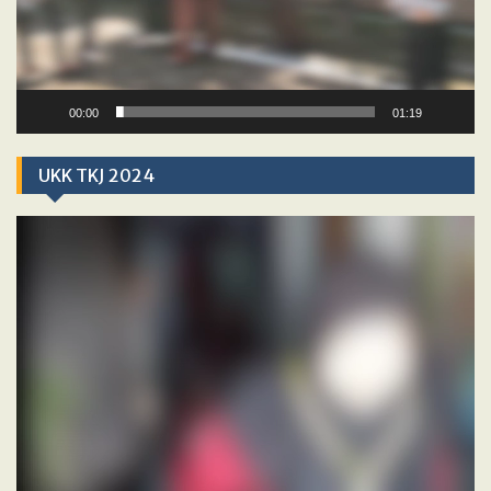
00:00
01:19
UKK TKJ 2024
Video
Player