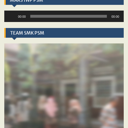
MARS IWP PSM
Audio
00:00
00:00
Player
TEAM SMK PSM
Video
Player