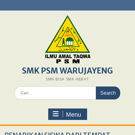
Skip
to
content
SMK PSM WARUJAYENG
SMK BISA SMK HEBAT
Search
for:
Menu