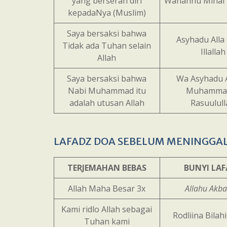
yang berserah diri
Wanahnu Minal 
kepadaNya (Muslim)
Saya bersaksi bahwa
Asyhadu Alla 
Tidak ada Tuhan selain
Illallah
Allah
Saya bersaksi bahwa
Wa Asyhadu 
Nabi Muhammad itu
Muhamma
adalah utusan Allah
Rasuulul
LAFADZ DOA SEBELUM MENINGGA
TERJEMAHAN BEBAS
BUNYI LA
Allah Maha Besar 3x
Allahu Akba
Kami ridlo Allah sebagai
Rodliina Bilah
Tuhan kami