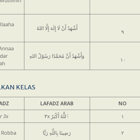
Muslimin
Ilaaha
أَشْهَدُ أَنْ لَا إِلَهَ إِلَّا اللهُ
٩
Annaa
dar
وَأَشْهَدُ أَنَّ مُحَمَّدًا رَسُوْلُ اللهِ
١٠
lah
LKAN KELAS
FADZ
LAFADZ ARAB
NO
r 3x
٣x
ٱللَّٰهُ أَكْبَرُ
١
i Robba
رَضِينَا بِاللَّهِ رَبًّا
٢