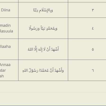
 Diina
وَبِالإِسْلَامِ دِيْنًا
٣
madin
وَبِمُحَمَّدٍ نَبِيّاً وَرَسُولًا
٤
Rasuula
Ilaaha
أَشْهَدُ أَنْ لَا إِلَهَ إِلَّا اللهُ
٥
Annaa
dar
وَأَشْهَدُ أَنَّ مُحَمَّدًا رَسُوْلُ اللهِ
٦
lah