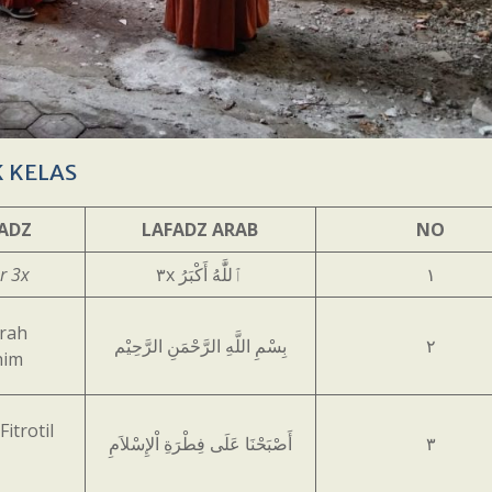
 KELAS
FADZ
LAFADZ ARAB
NO
r 3x
٣x
ٱللَّٰهُ أَكْبَرُ
١
rrah
بِسْمِ اللَّهِ الرَّحْمَنِ الرَّحِيْم
٢
him
Fitrotil
أَصْبَحْنَا عَلَى فِطْرَةِ اْلإِسْلاَمِ
٣