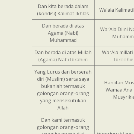
Dan kita berada dalam
Wa’ala Kalimati
(kondisi) Kalimat Ikhlas
Dan berada di atas
Wa ‘Ala Diini N
Agama (Nabi)
Muhamm
Muhammad
Dan berada di atas Millah
Wa ‘Ala millati
(Agama) Nabi Ibrahim
Ibroohi
Yang Lurus dan berserah
diri (Muslim) serta saya
Haniifan Mu
bukanlah termasuk
Wamaa Ana 
golongan orang-orang
Musyriki
yang mensekutukan
Allah
Dan kami termasuk
golongan orang-orang