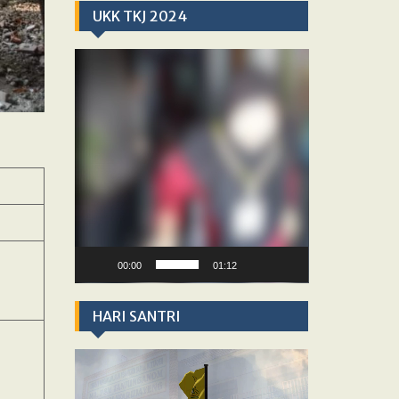
UKK TKJ 2024
Video
Player
00:00
01:12
HARI SANTRI
Video
Player