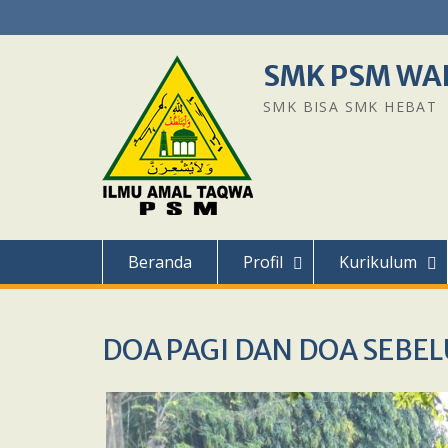
Skip
to
content
SMK PSM WA
SMK BISA SMK HEBAT
Beranda
Profil
Kurikulum
DOA PAGI DAN DOA SEBE