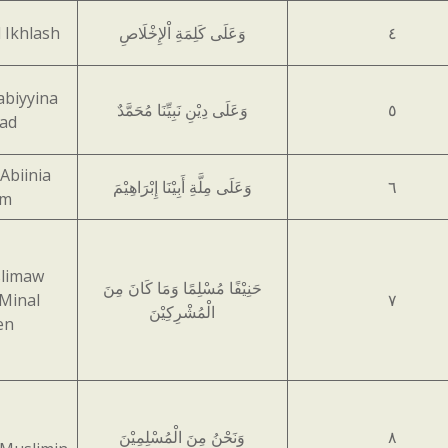
l Ikhlash
وَعَلَى كَلِمَةِ اْلإِخْلَاصِ
٤
abiyyina
وَعَلَى دِيْنِ نَبِيِّنَا مُحَمَّدٌ
٥
ad
 Abiinia
وَعَلَى مِلَّةِ أَبِيْنَا إِبْرَاهِيْمَ
٦
em
slimaw
حَنِيْفًا مُسْلِمًا وَمَا كَانَ مِنَ
Minal
٧
الْمُشْرِكِيْنَ
en
وَنَحْنُ مِنَ الْمُسْلِمِيْنَ
٨