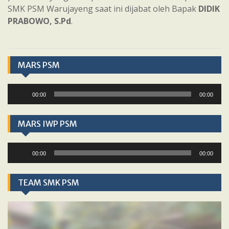
SMK PSM Warujayeng saat ini dijabat oleh Bapak
DIDIK
PRABOWO, S.Pd
.
MARS PSM
Audio
00:00
00:00
Player
MARS IWP PSM
Audio
00:00
00:00
Player
TEAM SMK PSM
Video
Player