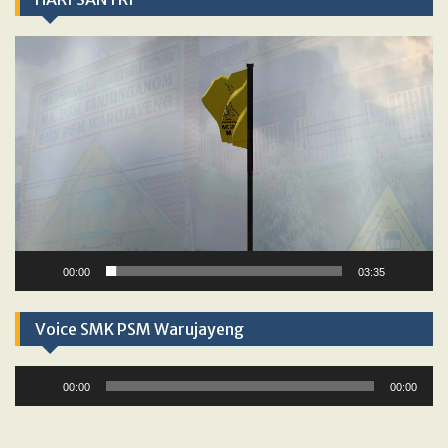
Video
Player
00:00
03:35
Voice SMK PSM Warujayeng
Audio
00:00
00:00
Player