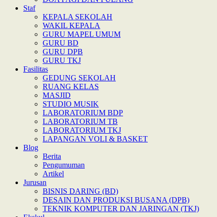
Staf
KEPALA SEKOLAH
WAKIL KEPALA
GURU MAPEL UMUM
GURU BD
GURU DPB
GURU TKJ
Fasilitas
GEDUNG SEKOLAH
RUANG KELAS
MASJID
STUDIO MUSIK
LABORATORIUM BDP
LABORATORIUM TB
LABORATORIUM TKJ
LAPANGAN VOLI & BASKET
Blog
Berita
Pengumuman
Artikel
Jurusan
BISNIS DARING (BD)
DESAIN DAN PRODUKSI BUSANA (DPB)
TEKNIK KOMPUTER DAN JARINGAN (TKJ)