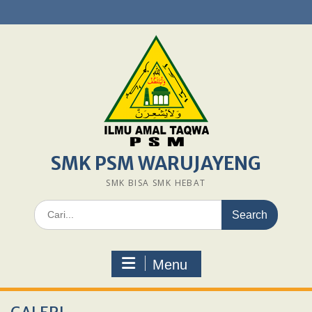
Skip
to
content
SMK PSM WARUJAYENG
SMK BISA SMK HEBAT
Search
for:
Menu