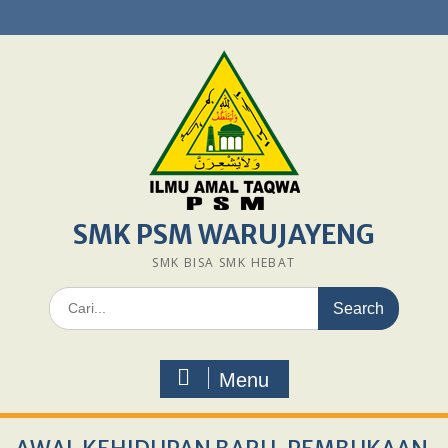
Skip
to
content
SMK PSM WARUJAYENG
SMK BISA SMK HEBAT
Search
for:
Menu