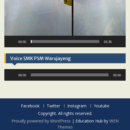
00:00
03:35
Voice SMK PSM Warujayeng
Audio
00:00
00:00
Player
Facebook
Twitter
Instagram
Youtube
Copyright. All rights reserved.
Proudly powered by WordPress
|
Education Hub by
WEN
Themes