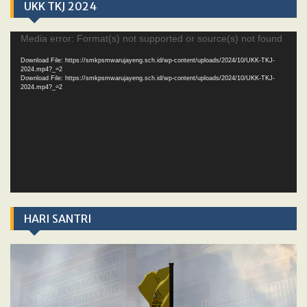
UKK TKJ 2024
Video
Media error: Format(s) not supported or source(s) not found
Player
Download File: https://smkpsmwarujayeng.sch.id/wp-content/uploads/2024/10/UKK-TKJ-
2024.mp4?_=2
Download File: https://smkpsmwarujayeng.sch.id/wp-content/uploads/2024/10/UKK-TKJ-
2024.mp4?_=2
HARI SANTRI
Video
Player