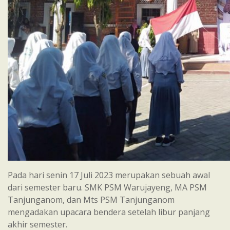
Pada hari senin 17 Juli 2023 merupakan sebuah awal
dari semester baru. SMK PSM Warujayeng, MA PSM
Tanjunganom, dan Mts PSM Tanjunganom
mengadakan upacara bendera setelah libur panjang
akhir semester.