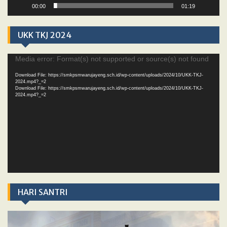
00:00
01:19
UKK TKJ 2024
Video
Media error: Format(s) not supported or source(s) not found
Player
Download File: https://smkpsmwarujayeng.sch.id/wp-content/uploads/2024/10/UKK-TKJ-
2024.mp4?_=2
Download File: https://smkpsmwarujayeng.sch.id/wp-content/uploads/2024/10/UKK-TKJ-
2024.mp4?_=2
HARI SANTRI
Video
Player