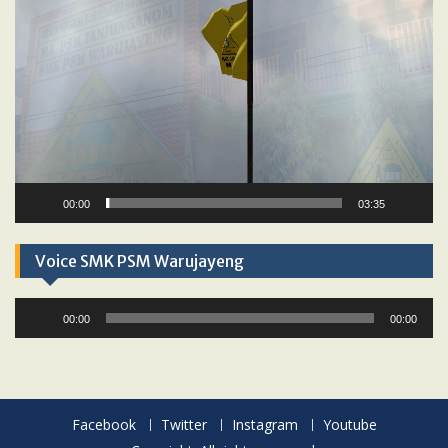
00:00
03:35
Voice SMK PSM Warujayeng
Audio
00:00
00:00
Player
Facebook
Twitter
Instagram
Youtube