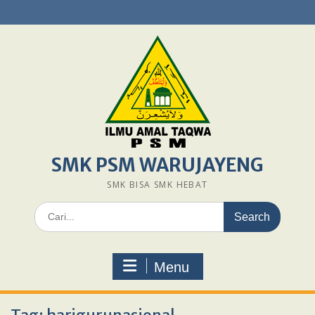
Skip
to
content
SMK PSM WARUJAYENG
SMK BISA SMK HEBAT
Search
for:
Menu