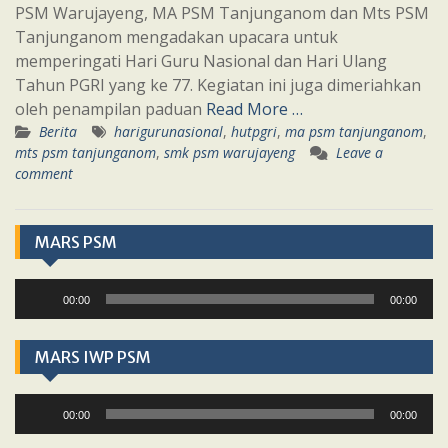
PSM Warujayeng, MA PSM Tanjunganom dan Mts PSM
Tanjunganom mengadakan upacara untuk
memperingati Hari Guru Nasional dan Hari Ulang
Tahun PGRI yang ke 77. Kegiatan ini juga dimeriahkan
oleh penampilan paduan
Read More …
Berita
harigurunasional
,
hutpgri
,
ma psm tanjunganom
,
mts psm tanjunganom
,
smk psm warujayeng
Leave a
comment
MARS PSM
Audio
00:00
00:00
Player
MARS IWP PSM
Audio
00:00
00:00
Player