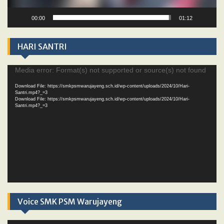
00:00
01:12
HARI SANTRI
Video
Media error: Format(s) not supported or source(s) not found
Player
Download File: https://smkpsmwarujayeng.sch.id/wp-content/uploads/2024/10/Hari-
Santri.mp4?_=3
Download File: https://smkpsmwarujayeng.sch.id/wp-content/uploads/2024/10/Hari-
Santri.mp4?_=3
Voice SMK PSM Warujayeng