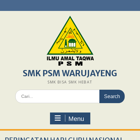
Skip
to
content
SMK PSM WARUJAYENG
SMK BISA SMK HEBAT
Search
for:
Menu