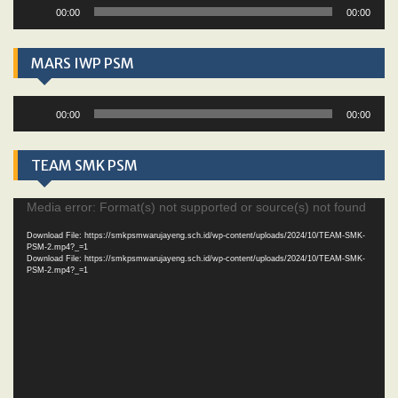
Audio
00:00
00:00
Player
MARS IWP PSM
Audio
00:00
00:00
Player
TEAM SMK PSM
Video
Media error: Format(s) not supported or source(s) not found
Player
Download File: https://smkpsmwarujayeng.sch.id/wp-content/uploads/2024/10/TEAM-SMK-
PSM-2.mp4?_=1
Download File: https://smkpsmwarujayeng.sch.id/wp-content/uploads/2024/10/TEAM-SMK-
PSM-2.mp4?_=1