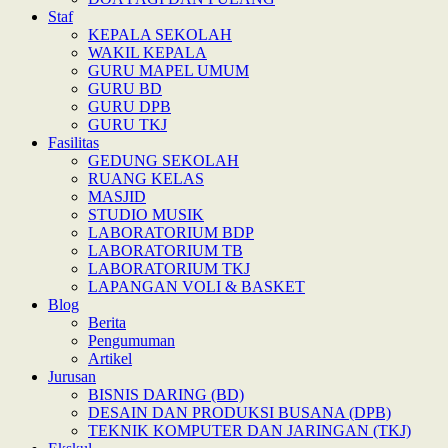
Staf
KEPALA SEKOLAH
WAKIL KEPALA
GURU MAPEL UMUM
GURU BD
GURU DPB
GURU TKJ
Fasilitas
GEDUNG SEKOLAH
RUANG KELAS
MASJID
STUDIO MUSIK
LABORATORIUM BDP
LABORATORIUM TB
LABORATORIUM TKJ
LAPANGAN VOLI & BASKET
Blog
Berita
Pengumuman
Artikel
Jurusan
BISNIS DARING (BD)
DESAIN DAN PRODUKSI BUSANA (DPB)
TEKNIK KOMPUTER DAN JARINGAN (TKJ)