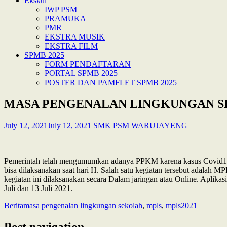
Ekskul
IWP PSM
PRAMUKA
PMR
EKSTRA MUSIK
EKSTRA FILM
SPMB 2025
FORM PENDAFTARAN
PORTAL SPMB 2025
POSTER DAN PAMFLET SPMB 2025
MASA PENGENALAN LINGKUNGAN SE
July 12, 2021
July 12, 2021
SMK PSM WARUJAYENG
Pemerintah telah mengumumkan adanya PPKM karena kasus Covid19 di
bisa dilaksanakan saat hari H. Salah satu kegiatan tersebut adala
kegiatan ini dilaksanakan secara Dalam jaringan atau Online. Aplik
Juli dan 13 Juli 2021.
Berita
masa pengenalan lingkungan sekolah
,
mpls
,
mpls2021
Post navigation