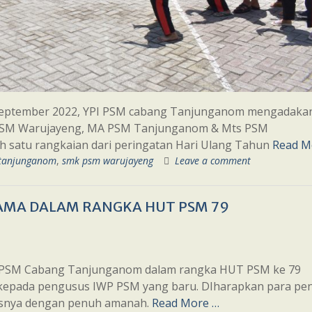
7 September 2022, YPI PSM cabang Tanjunganom mengadaka
 PSM Warujayeng, MA PSM Tanjunganom & Mts PSM
 satu rangkaian dari peringatan Hari Ulang Tahun
Read M
tanjunganom
,
smk psm warujayeng
Leave a comment
SAMA DALAM RANGKA HUT PSM 79
PI PSM Cabang Tanjunganom dalam rangka HUT PSM ke 79
kepada pengusus IWP PSM yang baru. DIharapkan para pe
asnya dengan penuh amanah.
Read More …