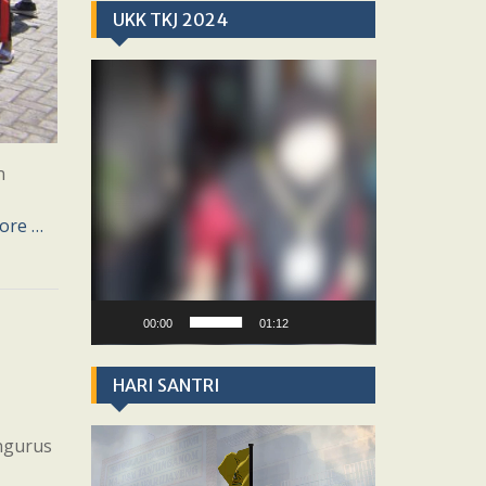
UKK TKJ 2024
Video
Player
n
ore …
00:00
01:12
HARI SANTRI
Video
ngurus
Player