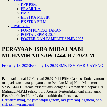
Ekskul
IWP PSM
PRAMUKA
PMR
EKSTRA MUSIK
EKSTRA FILM
SPMB 2025
FORM PENDAFTARAN
PORTAL SPMB 2025
POSTER DAN PAMFLET SPMB 2025
PERAYAAN ISRA MIRAJ NABI
MUHAMMAD SAW 1444 H / 2023 M
February 18, 2023
February 18, 2023
SMK PSM WARUJAYENG
Pada hari Jumat 17 Februari 2023, YPI PSM Cabang Tanjunganom
mengadakan acara penyambutan Isra dan Miraj Nabi Muhammad
SAW 1444 H. Acara tersebut diisi dengan Ceramah dari bapak Drs.
Mahmud M.Pd.I selaku guru Agama, Pertunjukan dari anak-anak
Ekstrakurikuler Hadrah, dan terakhir doa bersama.
Berita
isra miraj
,
ma psm tanjunganom
,
mts psm tanjunganom
,
phbi
,
smk psm warujayeng