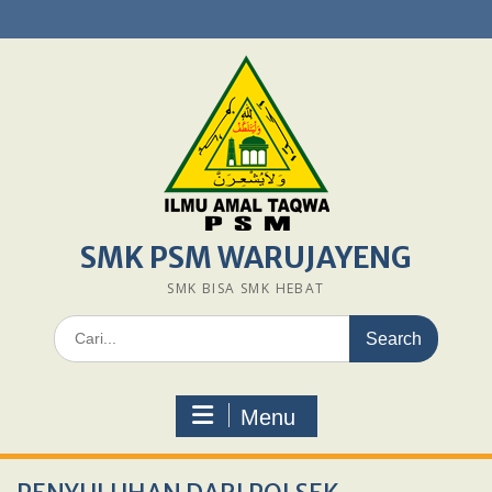
Skip
to
content
SMK PSM WARUJAYENG
SMK BISA SMK HEBAT
Search
for:
Menu