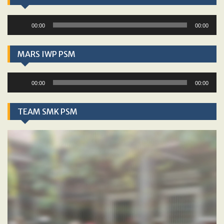
Audio
00:00
00:00
Player
MARS IWP PSM
Audio
00:00
00:00
Player
TEAM SMK PSM
Video
Player