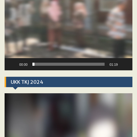
00:00
01:19
UKK TKJ 2024
Video
Player