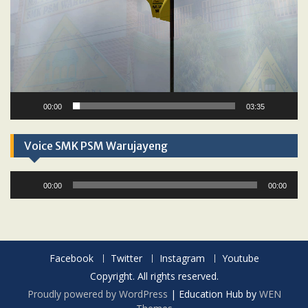
00:00
03:35
Voice SMK PSM Warujayeng
Audio
00:00
00:00
Player
Facebook
Twitter
Instagram
Youtube
Copyright. All rights reserved.
Proudly powered by WordPress
|
Education Hub by
WEN