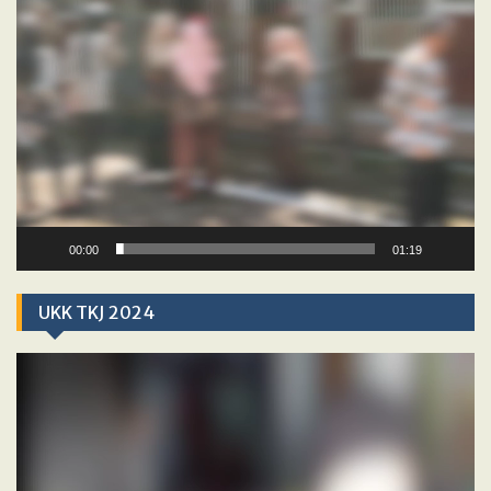
00:00
01:19
UKK TKJ 2024
Video
Player