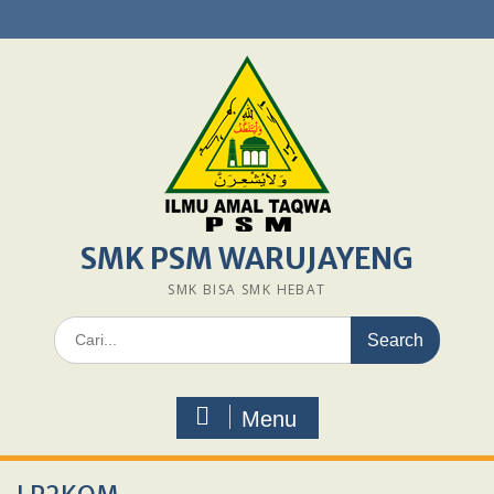
Skip
to
content
SMK PSM WARUJAYENG
SMK BISA SMK HEBAT
Search
for:
Menu