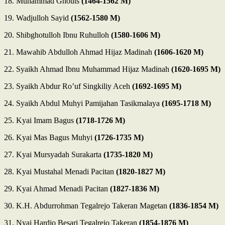
18. Muhammad Ghouts
(1464-1562 M)
19. Wadjulloh Sayid
(1562-1580 M)
20. Shibghotulloh Ibnu Ruhulloh
(1580-1606 M)
21. Mawahib Abdulloh Ahmad Hijaz Madinah
(1606-1620 M)
22. Syaikh Ahmad Ibnu Muhammad Hijaz Madinah
(1620-1695 M)
23. Syaikh Abdur Ro’uf Singkiliy Aceh
(1692-1695 M)
24. Syaikh Abdul Muhyi Pamijahan Tasikmalaya
(1695-1718 M)
25. Kyai Imam Bagus
(1718-1726 M)
26. Kyai Mas Bagus Muhyi
(1726-1735 M)
27. Kyai Mursyadah Surakarta
(1735-1820 M)
28. Kyai Mustahal Menadi Pacitan
(1820-1827 M)
29. Kyai Ahmad Menadi Pacitan
(1827-1836 M)
30. K.H. Abdurrohman Tegalrejo Takeran Magetan
(1836-1854 M)
31. Nyai Hardjo Besari Tegalrejo Takeran
(1854-1876 M)