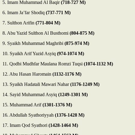
5. Imam Muhammad Al Baqir
(718-727 M)
6. Imam Ja’far Shodiq
(737-771 M)
7. Sulthon Arifin
(771-804 M)
8. Abu Yazid Sulthon Al Busthomi
(804-875 M)
9. Syaikh Muhammad Maghribi
(875-974 M)
10. Syaikh Arif Yazid Asyiq
(974-1074 M)
11. Qodbi Mudhfar Maulana Romzi Tuqsi
(1074-1132 M)
12. Abu Hasan Haromain
(1132-1176 M)
13. Syaikh Hadatali Mawari Nahar
(1176-1249 M)
14. Sayid Muhammad Asyiq
(1249-1301 M)
15. Muhammad Arif
(1301-1376 M)
16. Abdullah Syathoriyyah
(1376-1428 M)
17. Imam Qod Syathori
(1428-1464 M)