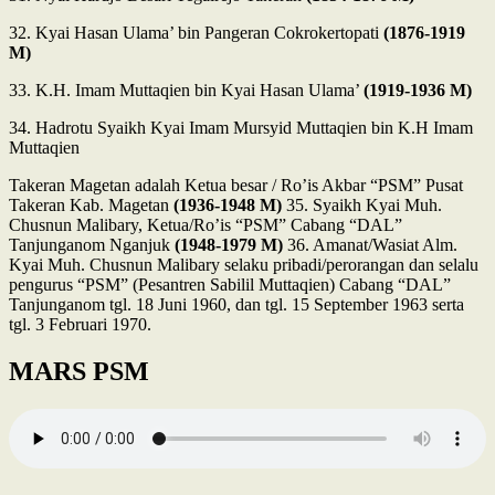
32. Kyai Hasan Ulama’ bin Pangeran Cokrokertopati
(1876-1919
M)
33. K.H. Imam Muttaqien bin Kyai Hasan Ulama’
(1919-1936 M)
34. Hadrotu Syaikh Kyai Imam Mursyid Muttaqien bin K.H Imam
Muttaqien
Takeran Magetan adalah Ketua besar / Ro’is Akbar “PSM” Pusat
Takeran Kab. Magetan
(1936-1948 M)
35. Syaikh Kyai Muh.
Chusnun Malibary, Ketua/Ro’is “PSM” Cabang “DAL”
Tanjunganom Nganjuk
(1948-1979 M)
36. Amanat/Wasiat Alm.
Kyai Muh. Chusnun Malibary selaku pribadi/perorangan dan selalu
pengurus “PSM” (Pesantren Sabilil Muttaqien) Cabang “DAL”
Tanjunganom tgl. 18 Juni 1960, dan tgl. 15 September 1963 serta
tgl. 3 Februari 1970.
MARS PSM