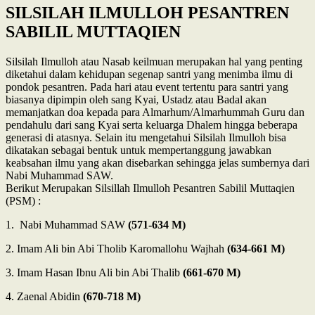
SILSILAH ILMULLOH PESANTREN
SABILIL MUTTAQIEN
Silsilah Ilmulloh atau Nasab keilmuan merupakan hal yang penting
diketahui dalam kehidupan segenap santri yang menimba ilmu di
pondok pesantren. Pada hari atau event tertentu para santri yang
biasanya dipimpin oleh sang Kyai, Ustadz atau Badal akan
memanjatkan doa kepada para Almarhum/Almarhummah Guru dan
pendahulu dari sang Kyai serta keluarga Dhalem hingga beberapa
generasi di atasnya. Selain itu mengetahui Silsilah Ilmulloh bisa
dikatakan sebagai bentuk untuk mempertanggung jawabkan
keabsahan ilmu yang akan disebarkan sehingga jelas sumbernya dari
Nabi Muhammad SAW.
Berikut Merupakan Silsillah Ilmulloh Pesantren Sabilil Muttaqien
(PSM) :
1. Nabi Muhammad SAW
(571-634 M)
2. Imam Ali bin Abi Tholib Karomallohu Wajhah
(634-661 M)
3. Imam Hasan Ibnu Ali bin Abi Thalib
(661-670 M)
4. Zaenal Abidin
(670-718 M)