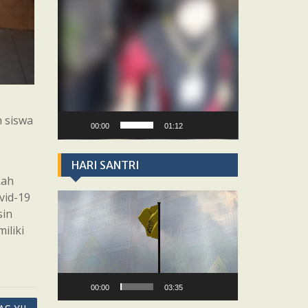
n siswa
00:00
01:12
HARI SANTRI
kah
vid-19
Video
Player
sin
iliki
00:00
03:35