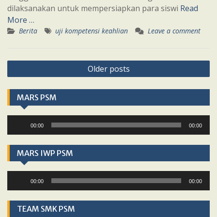
dilaksanakan untuk mempersiapkan para siswi
Read
More …
Berita
uji kompetensi keahlian
Leave a comment
Posts
Older posts
navigation
MARS PSM
Audio
00:00
00:00
Player
MARS IWP PSM
Audio
00:00
00:00
Player
TEAM SMK PSM