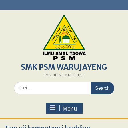
Skip
to
content
SMK PSM WARUJAYENG
SMK BISA SMK HEBAT
Search
for:
Menu