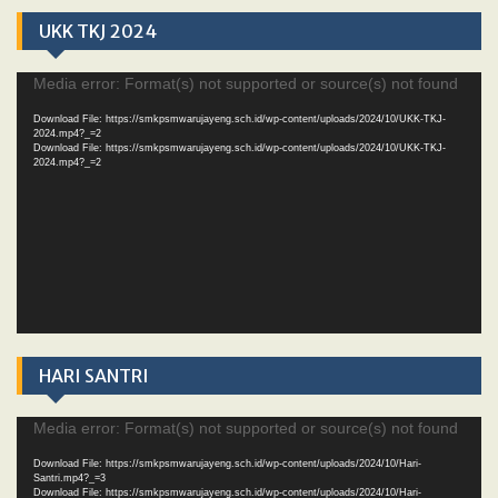
UKK TKJ 2024
Video
Media error: Format(s) not supported or source(s) not found
Player
Download File: https://smkpsmwarujayeng.sch.id/wp-content/uploads/2024/10/UKK-TKJ-
2024.mp4?_=2
Download File: https://smkpsmwarujayeng.sch.id/wp-content/uploads/2024/10/UKK-TKJ-
2024.mp4?_=2
HARI SANTRI
Video
Media error: Format(s) not supported or source(s) not found
Player
Download File: https://smkpsmwarujayeng.sch.id/wp-content/uploads/2024/10/Hari-
Santri.mp4?_=3
Download File: https://smkpsmwarujayeng.sch.id/wp-content/uploads/2024/10/Hari-