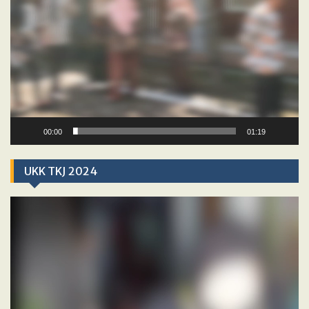
00:00
01:19
UKK TKJ 2024
Video
Player