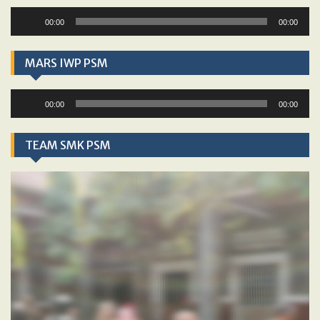
Audio
00:00
00:00
Player
MARS IWP PSM
Audio
00:00
00:00
Player
TEAM SMK PSM
Video
Player