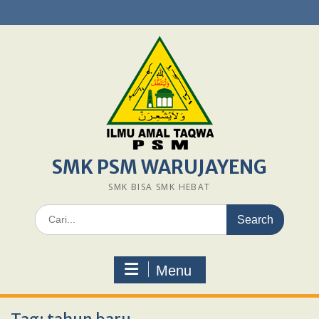
Skip
to
content
SMK PSM WARUJAYENG
SMK BISA SMK HEBAT
Search
for:
Menu