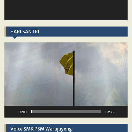
HARI SANTRI
Video
Player
00:00
03:35
Voice SMK PSM Warujayeng