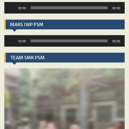
Audio
00:00
00:00
Player
MARS IWP PSM
Audio
00:00
00:00
Player
TEAM SMK PSM
Video
Player