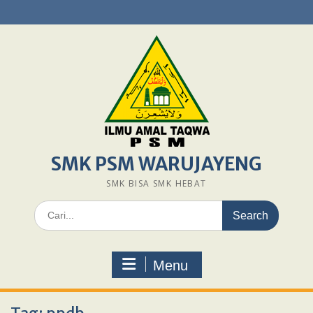
Skip
to
content
SMK PSM WARUJAYENG
SMK BISA SMK HEBAT
Search
for:
Menu