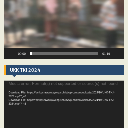
00:00
01:19
UKK TKJ 2024
Video
Media error: Format(s) not supported or source(s) not found
Player
Download File: https://smkpsmwarujayeng.sch.id/wp-content/uploads/2024/10/UKK-TKJ-
2024.mp4?_=2
Download File: https://smkpsmwarujayeng.sch.id/wp-content/uploads/2024/10/UKK-TKJ-
2024.mp4?_=2