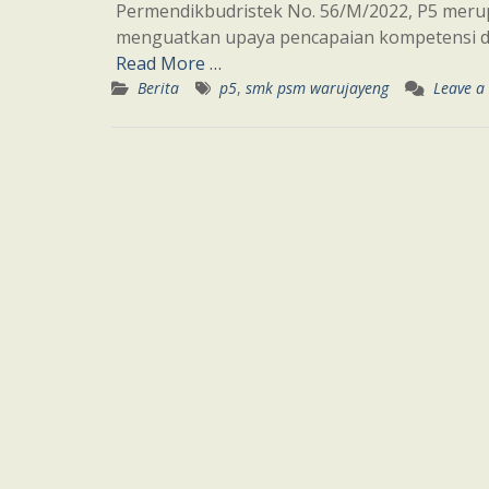
Permendikbudristek No. 56/M/2022, P5 merup
menguatkan upaya pencapaian kompetensi dan
Read More …
Berita
p5
,
smk psm warujayeng
Leave a