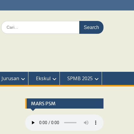
Search
for:
Jurusan
Ekskul
SPMB 2025
MARS PSM