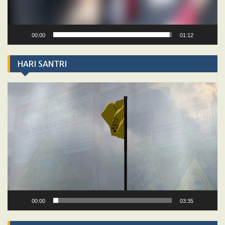
00:00
01:12
HARI SANTRI
Video
Player
00:00
03:35