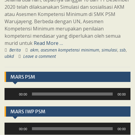
2020 telah dilaksanakan Simulasi dan sosialisasi AKM
atau Asesmen Kompetensi Minimum di SMK PSM
Warujayeng. Berbeda dengan UN, Asesmen
Kompetensi Minimum merupakan penilaian
kompetensi mendasar yang diperlukan oleh semua
murid untuk
Read More …
Berita
akm
,
asesmen kompetensi minimum
,
simulasi
,
ssb
,
ubkd
Leave a comment
MARS PSM
Audio
00:00
00:00
Player
MARS IWP PSM
Audio
00:00
00:00
Player