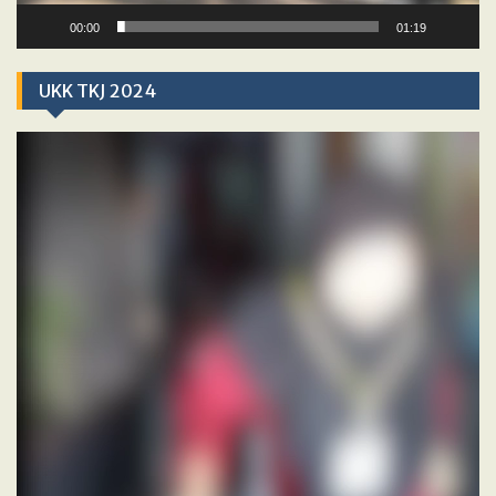
00:00
01:19
UKK TKJ 2024
Video
Player