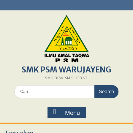
Skip
to
content
SMK PSM WARUJAYENG
SMK BISA SMK HEBAT
Search
for:
Menu