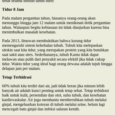
sehat selama liburan tahun baru!
Tidur 8 Jam
Pada malam pergantian tahun, biasanya orang-orang akan
menunggu hingga jam 12 malam untuk menikmati detik pergantian
tahun. Walaupun begitu kebiasaan ini tidak dianjurkan karena bisa
menimbulkan masalah kesehatan.
Pada 2013, ilmuwan membuktikan bahwa kurang tidur
memengaruhi sistem kekebalan tubuh. Tubuh kita melepaskan
sitokin saat kita tidur, yang merupakan protein yang kita butuhkan
saat sakit atau stres. Sederhananya, tubuh Kamu tidak dapat
melawan atau pulih dari penyakit secara efektif jika tidak cukup
tidur. Waktu tidur yang ideal bagi orang dewasa adalah tujuh hingga
delapan jam per malam.
Tetap Terhidrasi
60% tubuh kita terdiri dari air, jadi tidak heran jika minum lebih
banyak air adalah kunci penting untuk tetap sehat. Tetap terhidrasi
baik untuk kulit, persendian dan otot, suhu tubuh, dan kesehatan
kardiovaskular. Air juga membantu membersihkan tubuh melalui
ginjal, mengeluarkan kotoran di tubuh melalui urine, belum lagi
mencegah batu ginjal dan infeksi saluran kemih.