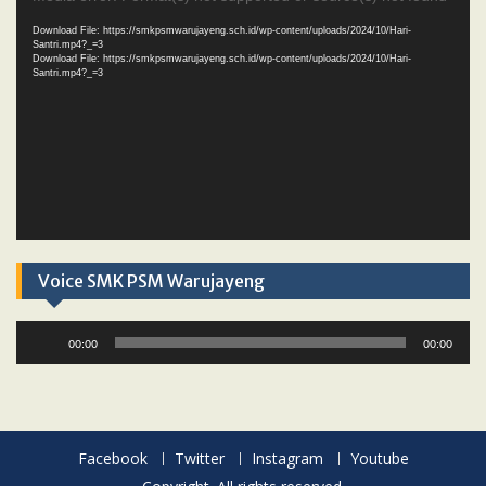
Player
Download File: https://smkpsmwarujayeng.sch.id/wp-content/uploads/2024/10/Hari-
Santri.mp4?_=3
Download File: https://smkpsmwarujayeng.sch.id/wp-content/uploads/2024/10/Hari-
Santri.mp4?_=3
Voice SMK PSM Warujayeng
Audio
00:00
00:00
Player
Facebook
Twitter
Instagram
Youtube