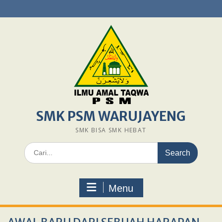
Skip
to
content
SMK PSM WARUJAYENG
SMK BISA SMK HEBAT
Search
for:
Menu