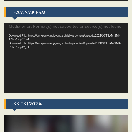
TEAM SMK PSM
Video
Media error: Format(s) not supported or source(s) not found
Player
Download File: https://smkpsmwarujayeng.sch.id/wp-content/uploads/2024/10/TEAM-SMK-
PSM-2.mp4?_=1
Download File: https://smkpsmwarujayeng.sch.id/wp-content/uploads/2024/10/TEAM-SMK-
PSM-2.mp4?_=1
UKK TKJ 2024
Video
Player