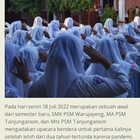
Pada hari senin 18 Juli 2022 merupakan sebuah awal
dari semester baru. SMK PSM Warujayeng, MA PSM
Tanjunganom, dan Mts PSM Tanjunganom
mengadakan upacara bendera untuk pertama kalinya
setelah lebih dari dua tahun tertunda karena pandemi.